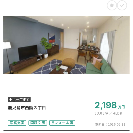
中古一戸建て
2,198
万円
鹿児島市西陵３丁目
33.03坪
4LDK
写真充実
間取り有
リフォーム済
更新日：
2026.06.22
駐車場2台可
4LDK以上