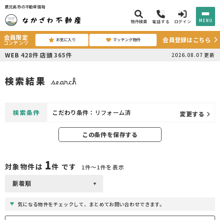
鹿児島市の不動産情報
MENU
物件検索
電話する
ログイン
会員限定
会員登録はこちら
お気に入り
マッチング物件
コンテンツ
WEB
428
件
店頭
365
件
2026.08.07
更新
検索結果
search
検索条件
こだわり条件：
リフォーム済
変更する
この条件を保存する
1
対象物件は
件 です
1件〜1件を表示
気になる物件をチェックして、まとめてお問い合わせできます。