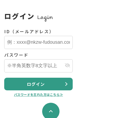
ログイン
Login
ID（メールアドレス）
公開物件
マンション
パスワード
＊＊
ビッグバーンズマンショ
ン田上
870
円
万円
06.26
更新日：
2026.06.22
ログイン
パスワードを忘れた方はこちら≫