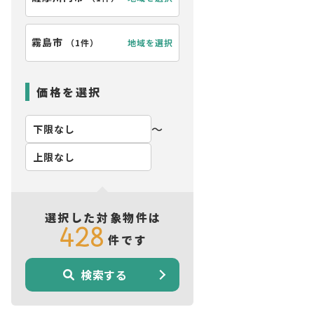
霧島市
地域を選択
（
1件
）
価格を選択
〜
選択した対象物件は
428
件です
検索する