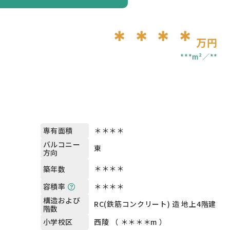
＊＊＊＊
万円
***m²
**
＊＊＊＊
専有面積
バルコニー
東
方向
＊＊＊＊
築年数
＊＊＊＊
容積率
構造および
RC(鉄筋コンクリート) 造 地上4階建
階数
西陵 （ ＊＊＊＊m ）
小学校区