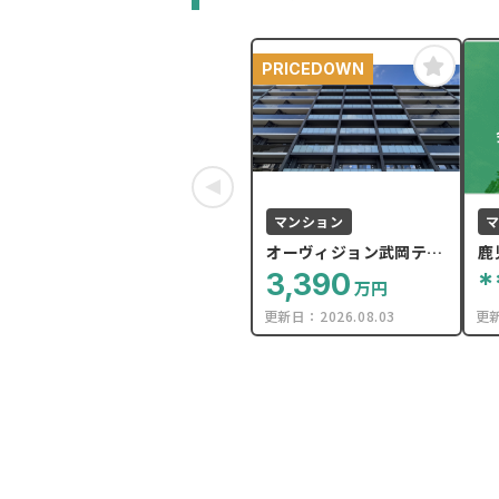
PRICEDOWN
マンション
オーヴィジョン武岡テラ
鹿
ス
3,390
*
万円
更新日：
2026.08.03
更