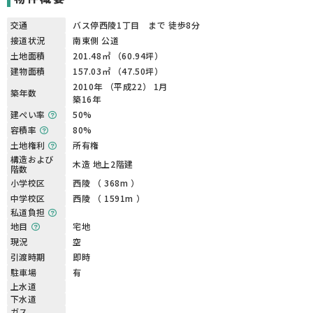
交通
バス停西陵1丁目 まで 徒歩8分
接道状況
南東側 公道
土地面積
201.48㎡ （60.94坪）
建物面積
157.03㎡ （47.50坪）
2010年 （平成22） 1月
築年数
築16年
建ぺい率
50%
容積率
80%
土地権利
所有権
構造および
木造 地上2階建
階数
小学校区
西陵 （ 368m ）
中学校区
西陵 （ 1591m ）
私道負担
地目
宅地
現況
空
引渡時期
即時
駐車場
有
上水道
下水道
ガス