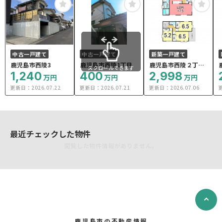
中古一戸建て
中古一戸建て
新築一戸建て
鹿児島市西陵3
鹿児島市西陵1丁目
鹿児島市西陵２丁目
スクロールできます
1,240
400
2号棟
2,998
万円
万円
万円
更新日：
2026.07.22
更新日：
2026.07.21
更新日：
2026.07.06
最近チェックした物件
閲覧した物件情報がありません。
鹿児島市の不動産情報