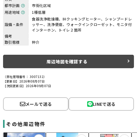
都市計画
市街化区域
用途地域
1種低層
食器洗浄乾燥機、IHクッキングヒーター、シャンプードレ
設備・条件
ッサー、洗浄便座、ウォークインクローゼット、モニタ付
インターホン、トイレ２箇所
備考
取引態様
仲介
周辺地図を確認する
（弊社管理番号： 3007132）
【更新日】2026年08月07日
【次回更新日】2026年09月07日
メールで送る
LINEで送る
その他周辺物件