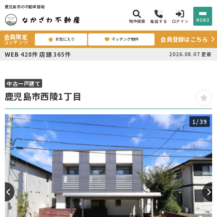
鹿児島市の不動産情報
MENU
物件検索
電話する
ログイン
会員限定
会員登録はこちら
お気に入り
マッチング物件
コンテンツ
WEB
428
件
店頭
365
件
2026.08.07
更新
中古一戸建て
鹿児島市西陵1丁目
1
/39