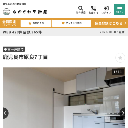
鹿児島市の不動産情報
MENU
物件検索
電話する
ログイン
会員限定
会員登録はこちら
お気に入り
マッチング物件
コンテンツ
WEB
428
件
店頭
365
件
2026.08.07
更新
中古一戸建て
鹿児島市原良7丁目
1
/11