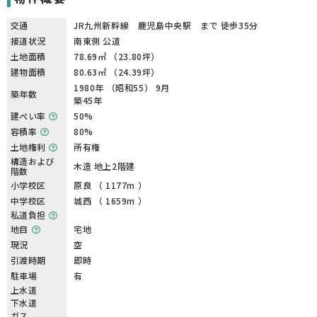
交通
JR九州新幹線 鹿児島中央駅 まで 徒歩35分
接道状況
南東側 公道
土地面積
78.69㎡ （23.80坪）
建物面積
80.63㎡ （24.39坪）
1980年 （昭和55） 9月
築年数
築45年
建ぺい率
50%
容積率
80%
土地権利
所有権
構造および
木造 地上2階建
階数
小学校区
原良 （ 1177m ）
中学校区
城西 （ 1659m ）
私道負担
地目
宅地
現況
空
引渡時期
即時
駐車場
有
上水道
下水道
ガス