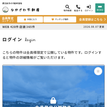
鹿児島市の不動産情報
MENU
物件検索
電話する
ログイン
会員限定
会員登録はこちら
お気に入り
マッチング物件
コンテンツ
WEB
428
件
店頭
365
件
2026.08.07
更新
ログイン
login
こちらの物件は会員様限定で公開している物件です。ログインす
ると物件の詳細情報がご覧いただけます。