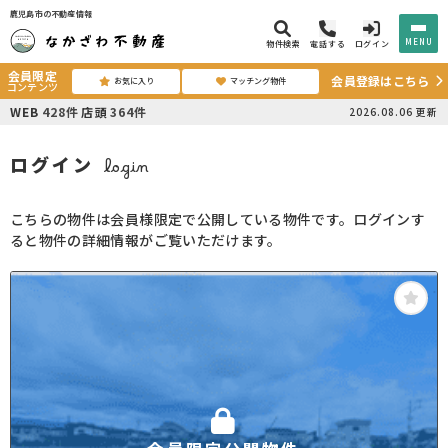
鹿児島市の不動産情報
MENU
物件検索
電話する
ログイン
会員限定
会員登録はこちら
お気に入り
マッチング物件
コンテンツ
WEB
428
件
店頭
364
件
2026.08.06
更新
ログイン
login
こちらの物件は会員様限定で公開している物件です。ログインす
ると物件の詳細情報がご覧いただけます。