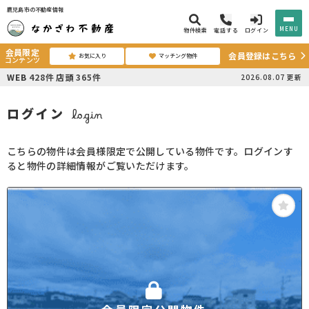
鹿児島市の不動産情報
MENU
物件検索
電話する
ログイン
会員限定
会員登録はこちら
お気に入り
マッチング物件
コンテンツ
WEB
428
件
店頭
365
件
2026.08.07
更新
ログイン
login
こちらの物件は会員様限定で公開している物件です。ログインす
ると物件の詳細情報がご覧いただけます。